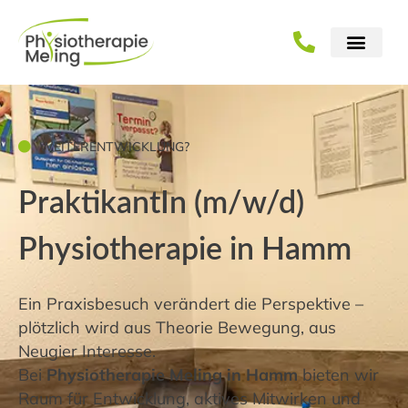
WEITERENTWICKLUNG?
PraktikantIn (m/w/d)
Physiotherapie in Hamm
Ein Praxisbesuch verändert die Perspektive –
plötzlich wird aus Theorie Bewegung, aus
Neugier Interesse.
Bei
Physiotherapie Meling in Hamm
bieten wir
Raum für Entwicklung, aktives Mitwirken und